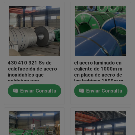
Sobre nosotros
Visita a la fábrica
Control de Calidad
430 410 321 Ss de
el acero laminado en
calefacción de acero
caliente de 1000m m
Contacto
inoxidables que
en placa de acero de
soldaban con
las bobinas 1500m m
autógena la bobina
laminó la superficie 2B
Enviar Consulta
Enviar Consulta
laminaron para la
Solicitar una cotización
construcción
Bobina de acero inoxidable
Bobina de acero en frío