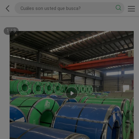
1
/
3