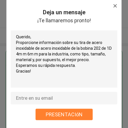
Avenue, Xinwu District, Wuxi City,
Jiangsu Province, China ,China
Deja un mensaje
5.0
¡Te llamaremos pronto!
Proveedor verificado
Vea más
Obtenga el mejor precio por
Tira de acero inoxidable de
acero inoxidable de la bobina
202 de 1D 4m m 6m m para la
industria
PRESENTACIóN
Continuar