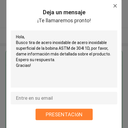
Avenue, Xinwu District, Wuxi City,
Jiangsu Province, China ,China
Deja un mensaje
5.0
¡Te llamaremos pronto!
Proveedor verificado
Vea más
Obtenga el mejor precio por
Tira de acero inoxidable de
acero inoxidable superficial de
la bobina ASTM de 304l 1D
PRESENTACIóN
Continuar