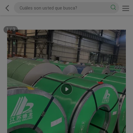
1
/
3