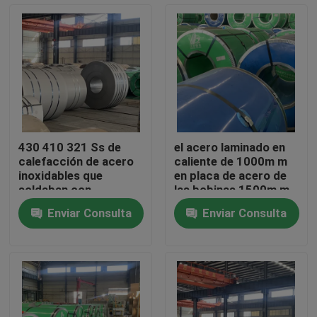
Sobre nosotros
Visita a la fábrica
Control de Calidad
430 410 321 Ss de
el acero laminado en
calefacción de acero
caliente de 1000m m
Contacto
inoxidables que
en placa de acero de
soldaban con
las bobinas 1500m m
autógena la bobina
laminó la superficie 2B
Enviar Consulta
Enviar Consulta
laminaron para la
Solicitar una cotización
construcción
Bobina de acero inoxidable
Bobina de acero en frío