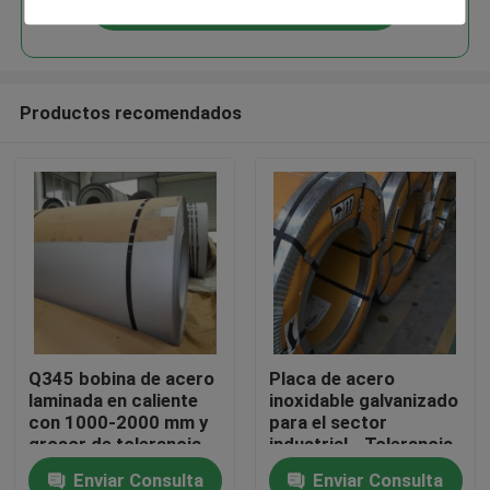
Continuar
Productos recomendados
Inicio
Q345 bobina de acero
Placa de acero
laminada en caliente
inoxidable galvanizado
Productos
con 1000-2000 mm y
para el sector
grosor de tolerancia
industrial - Tolerancia
/-0,02 mm
/-0,02mm 2.0-25mm
Enviar Consulta
Enviar Consulta
Videos