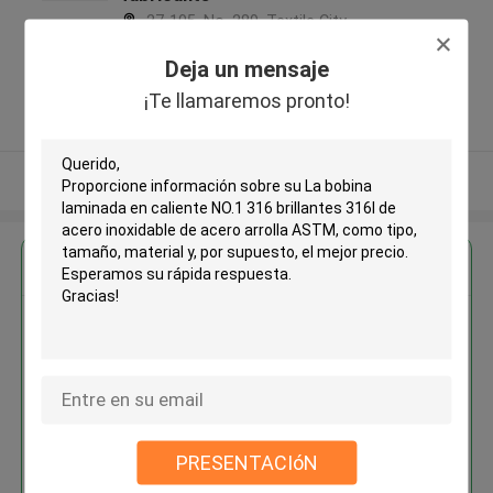
27-105, No. 289, Textile City
Avenue, Xinwu District, Wuxi City,
Deja un mensaje
Jiangsu Province, China ,China
¡Te llamaremos pronto!
5.0
Proveedor verificado
Vea más
Obtenga el mejor precio por
La bobina laminada en caliente
NO.1 316 brillantes 316l de
acero inoxidable de acero
arrolla ASTM
PRESENTACIóN