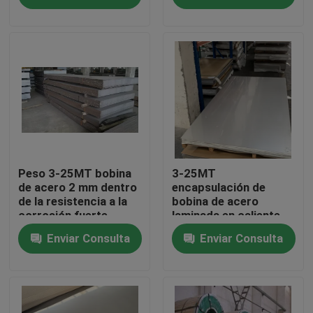
Sobre nosotros
Visita a la fábrica
Control de Calidad
Contacto
Peso 3-25MT bobina
3-25MT
de acero 2 mm dentro
encapsulación de
de la resistencia a la
bobina de acero
corrosión fuerte
laminada en caliente
Solicitar una cotización
1000-2000 mm
Enviar Consulta
Enviar Consulta
paquete paquete de
exportación estándar
Bobina de acero inoxidable
Bobina de acero en frío