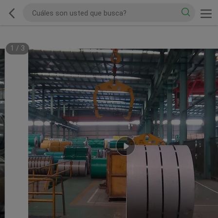
1
/
3