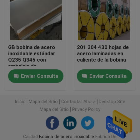
Bobina de acero laminada en caliente
Placa rodada de acero inoxidable
GB bobina de acero
201 304 430 hojas de
inoxidable estándar
acero laminadas en
Placa de acero del modelo
Q235 Q345 con
caliente de la bobina
embalaje de
exportación estándar
Hoja de acero inoxidable del espejo
Enviar Consulta
Enviar Consulta
Tubo inconsútil de acero inoxidable
Inicio
Mapa del Sitio
Contactar Ahora
Desktop Site
Mapa del Sitio
Privacy Policy
Tubo soldado con autógena de acero inoxidable
ángulo de acero inoxidable
Calidad
Bobina de acero inoxidable
Fábrica De